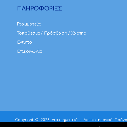
ΠΛΗΡΟΦΟΡΙΕΣ
Γραμματεία
Τοποθεσία / Πρόσβαση / Χάρτης
Έντυπα
Επικοινωνία
Copyright ©
2026 Διατμηματικό - Διεπιστημονικό Πρόγ
development by web-idea.gr